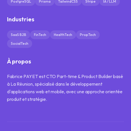
PostgreSQL
Prisma
TailwindCSS
Stripe
IA / LLM
Industries
SaaS B2B
FinTech
HealthTech
PropTech
SocialTech
À propos
Fabrice PAYET est CTO Part-time & Product Builder basé
à La Réunion, spécialisé dans le développement
d'applications web et mobile, avec une approche orientée
produit et stratégie.