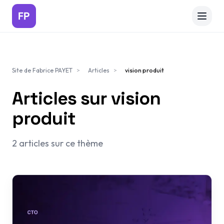
Aller au contenu principal
Services
Site de Fabrice PAYET
>
Articles
>
vision produit
Articles
Articles sur
vision
produit
Projets
2
article
s
sur ce thème
A propos
Contact
Discutons de votre projet