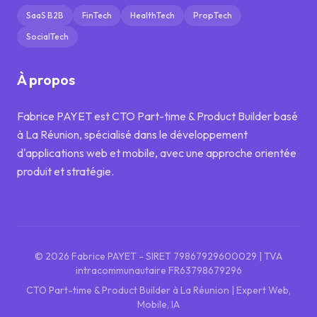
SaaS B2B
FinTech
HealthTech
PropTech
SocialTech
À propos
Fabrice PAYET est CTO Part-time & Product Builder basé
à La Réunion, spécialisé dans le développement
d'applications web et mobile, avec une approche orientée
produit et stratégie.
©
2026
Fabrice PAYET
- SIRET 79867929600029 | TVA
intracommunautaire
FR63798679296
CTO Part-time & Product Builder
à
La Réunion
| Expert
Web,
Mobile, IA