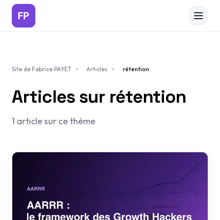
Aller au contenu principal
Services
Site de Fabrice PAYET
>
Articles
>
rétention
Articles
Articles sur
rétention
Projets
1
article
sur ce thème
A propos
Contact
Discutons de votre projet