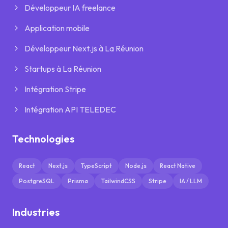
Développeur IA freelance
Application mobile
Développeur Next.js à La Réunion
Startups à La Réunion
Intégration Stripe
Intégration API TELEDEC
Technologies
React
Next.js
TypeScript
Node.js
React Native
PostgreSQL
Prisma
TailwindCSS
Stripe
IA / LLM
Industries