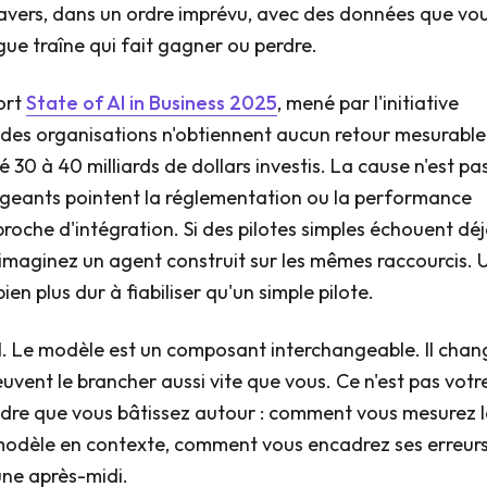
travers, dans un ordre imprévu, avec des données que vo
ngue traîne qui fait gagner ou perdre.
ort
State of AI in Business 2025
, mené par l'initiative
 des organisations n'obtiennent aucun retour mesurable
é 30 à 40 milliards de dollars investis. La cause n'est pa
rigeants pointent la réglementation ou la performance
pproche d'intégration. Si des pilotes simples échouent dé
 imaginez un agent construit sur les mêmes raccourcis. 
en plus dur à fiabiliser qu'un simple pilote.
l. Le modèle est un composant interchangeable. Il chan
euvent le brancher aussi vite que vous. Ce n'est pas votr
adre que vous bâtissez autour : comment vous mesurez 
modèle en contexte, comment vous encadrez ses erreurs
une après-midi.