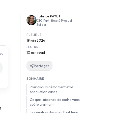
Fabrice PAYET
CTO Part-time & Product
Builder
PUBLIÉ LE
19 juin 2026
LECTURE
10 min read
in
Partager
SOMMAIRE
Pourquoi la démo tient et la
production casse
Ce que l'absence de cadre vous
coûte vraiment
s
Les quatre piliers qui font tenir