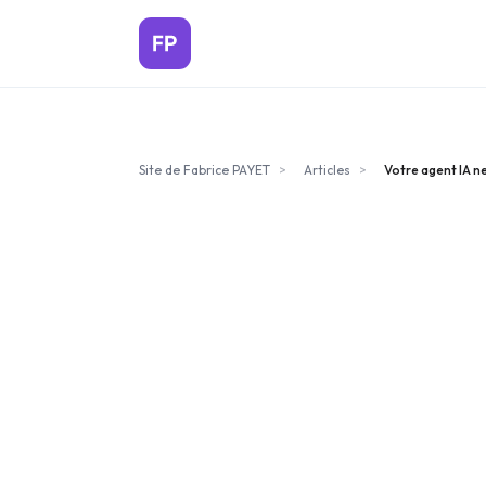
Aller au contenu principal
Site de Fabrice PAYET
>
Articles
>
Votre agent IA 